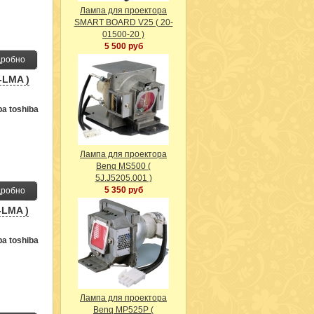
Лампа для проектора
SMART BOARD V25 ( 20-
01500-20 )
5 500 руб
робно
-LMA )
а toshiba
Лампа для проектора
Benq MS500 (
5J.J5205.001 )
5 350 руб
робно
-LMA )
а toshiba
Лампа для проектора
Benq MP525P (