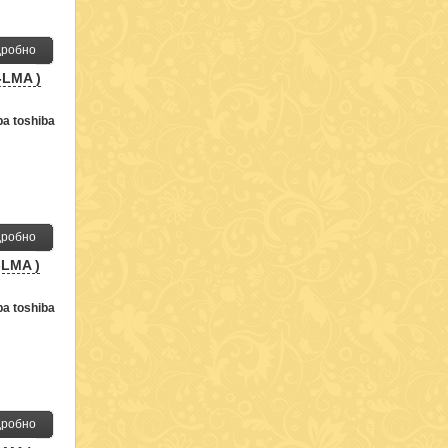
робно
-LMA )
а toshiba
робно
-LMA )
а toshiba
робно