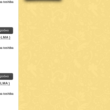
а toshiba
робно
-LMA )
а toshiba
робно
-LMA )
а toshiba