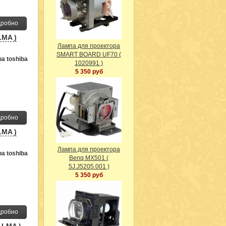
робно
LMA )
Лампа для проектора
SMART BOARD UF70 (
а toshiba
1020991 )
5 350 руб
робно
LMA )
Лампа для проектора
а toshiba
Benq MX501 (
5J.J5205.001 )
5 350 руб
робно