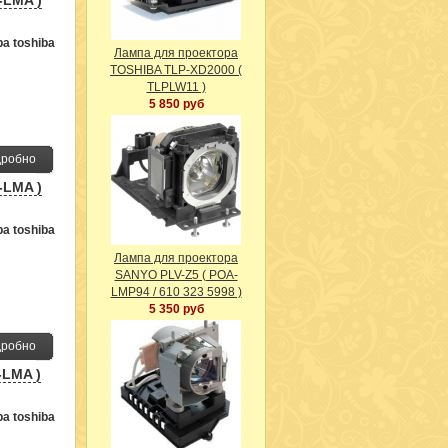
-LMA )
а toshiba
Лампа для проектора
TOSHIBA TLP-XD2000 (
TLPLW11 )
5 850 руб
робно
-LMA )
а toshiba
Лампа для проектора
SANYO PLV-Z5 ( POA-
LMP94 / 610 323 5998 )
5 350 руб
робно
-LMA )
а toshiba