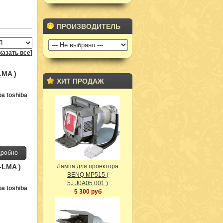
ПРОИЗВОДИТЕЛЬ
казать все]
LMA )
ХИТ ПРОДАЖ
а toshiba
робно
-LMA )
Лампа для проектора
BENQ MP515 (
5J.J0A05.001 )
а toshiba
5 300 руб