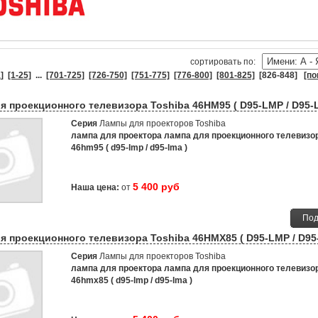
cортировать по:
]
[1-25]
...
[701-725]
[726-750]
[751-775]
[776-800]
[801-825]
[826-848]
[по
я проекционного телевизора Toshiba 46HM95 ( D95-LMP / D95-
Серия
Лампы для проекторов Toshiba
лампа для проектора лампа для проекционного телевизор
46hm95 ( d95-lmp / d95-lma )
5 400 руб
Наша цена:
от
Под
я проекционного телевизора Toshiba 46HMX85 ( D95-LMP / D95
Серия
Лампы для проекторов Toshiba
лампа для проектора лампа для проекционного телевизор
46hmx85 ( d95-lmp / d95-lma )