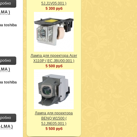
робно
5J.J1V05.001 )
5 300 руб
LMA )
а toshiba
Лампа для проектора Acer
робно
X110P ( EC.JBU00.001 )
5 500 руб
LMA )
а toshiba
Лампа для проектора
робно
BENQ W1500 (
5J.J9E05.001 )
-LMA )
5 500 руб