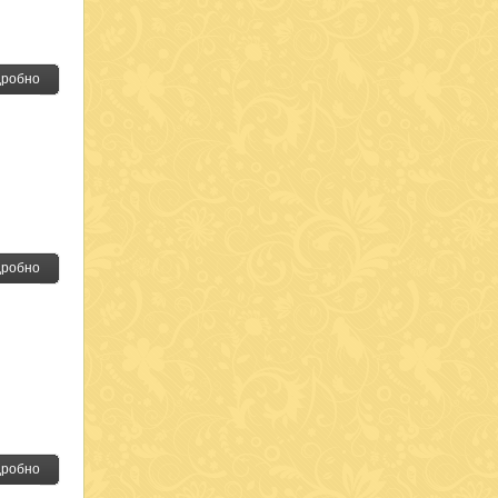
робно
робно
робно