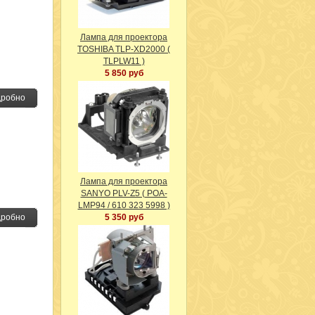
Лампа для проектора
TOSHIBA TLP-XD2000 (
TLPLW11 )
5 850 руб
робно
Лампа для проектора
SANYO PLV-Z5 ( POA-
LMP94 / 610 323 5998 )
робно
5 350 руб