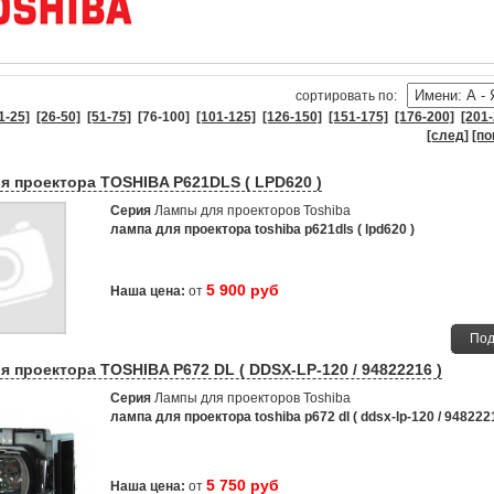
cортировать по:
1-25]
[26-50]
[51-75]
[76-100]
[101-125]
[126-150]
[151-175]
[176-200]
[201-
[след]
[по
я проектора TOSHIBA P621DLS ( LPD620 )
Серия
Лампы для проекторов Toshiba
лампа для проектора toshiba p621dls ( lpd620 )
5 900 руб
Наша цена:
от
Под
я проектора TOSHIBA P672 DL ( DDSX-LP-120 / 94822216 )
Серия
Лампы для проекторов Toshiba
лампа для проектора toshiba p672 dl ( ddsx-lp-120 / 948222
5 750 руб
Наша цена:
от