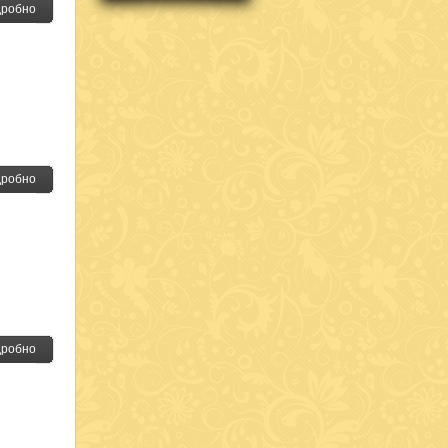
робно
робно
робно