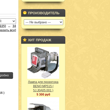
ПРОИЗВОДИТЕЛЬ
225]
...
34
казать все]
ХИТ ПРОДАЖ
робно
Лампа для проектора
BENQ MP515 (
5J.J0A05.001 )
16 )
5 300 руб