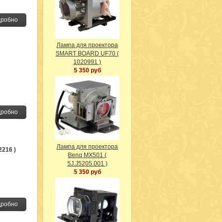
робно
Лампа для проектора
SMART BOARD UF70 (
1020991 )
5 350 руб
робно
Лампа для проектора
2216 )
Benq MX501 (
5J.J5205.001 )
5 350 руб
робно