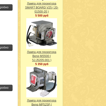
Лампа для проектора
робно
SMART BOARD V25 ( 20-
01500-20 )
5 500 руб
робно
Лампа для проектора
Benq MS500 (
5J.J5205.001 )
5 350 руб
робно
Лампа для проектора
Benq MP525P (