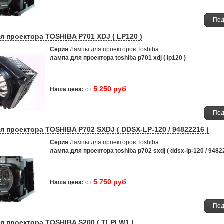
Под
я проектора TOSHIBA P701 XDJ ( LP120 )
Серия
Лампы для проекторов Toshiba
лампа для проектора toshiba p701 xdj ( lp120 )
5 250 руб
Наша цена:
от
Под
я проектора TOSHIBA P702 SXDJ ( DDSX-LP-120 / 94822216 )
Серия
Лампы для проекторов Toshiba
лампа для проектора toshiba p702 sxdj ( ddsx-lp-120 / 9482
5 750 руб
Наша цена:
от
Под
я проектора TOSHIBA S200 ( TLPLW1 )